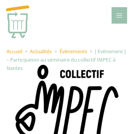
Accueil
>
Actualités
>
Événements
>
[ Evénement ]
– Participation au séminaire du collectif IMPEC à
Nantes