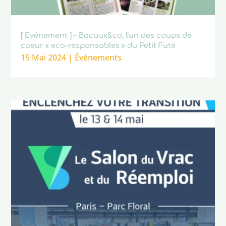
[ Evénement ] – Bocaux&co, l’un des coups de
coeur « eco-responsables » du Petit Futé
15 Mai 2024
|
Événements