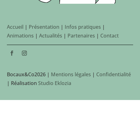
Accueil
|
Présentation
|
Infos pratiques
|
Animations
|
Actualités
|
Partenaires
|
Contact
Bocaux&Co2026 |
Mentions légales
|
Confidentialité
| Réalisation
Studio Eklozia