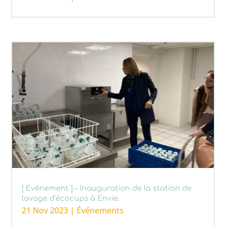
[ Evénement ] – Inauguration de la station de
lavage d’écocups à Envie.
21 Nov 2023
|
Événements