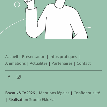
Accueil
|
Présentation
|
Infos pratiques
|
Animations
|
Actualités
|
Partenaires
|
Contact
Bocaux&Co2026 |
Mentions légales
|
Confidentialité
| Réalisation
Studio Eklozia