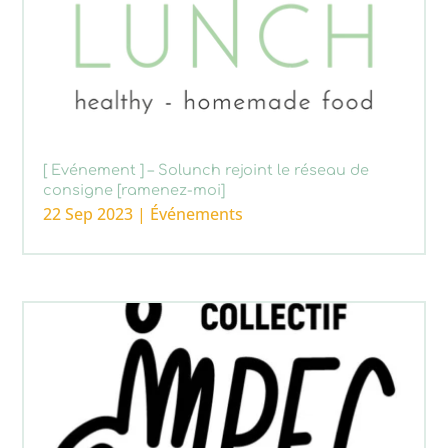
[ Evénement ] – Solunch rejoint le réseau de
consigne [ramenez-moi]
22 Sep 2023
|
Événements