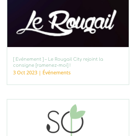
[ Evénement ] – Le Rougail City rejoint la
consigne [ramenez-moi] !
3 Oct 2023
|
Événements