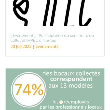
[ Evénement ] – Participation au séminaire du
collectif IMPEC à Nantes
20 Juil 2023
|
Événements