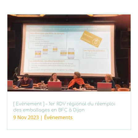
[ Evénement ] – 1er RDV régional du réemploi
des emballages en BFC à Dijon
9 Nov 2023
|
Événements