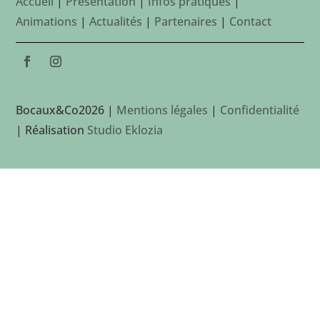
Accueil
|
Présentation
|
Infos pratiques
|
Animations
|
Actualités
|
Partenaires
|
Contact
Bocaux&Co2026 |
Mentions légales
|
Confidentialité
| Réalisation
Studio Eklozia