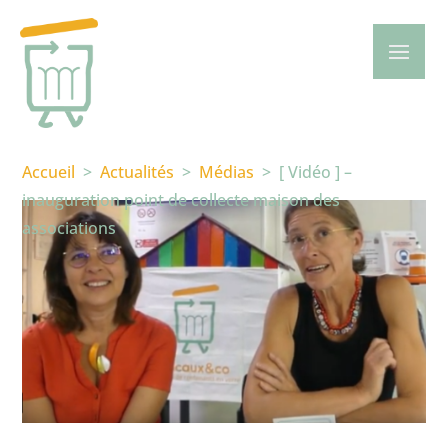
Accueil
>
Actualités
>
Médias
>
[ Vidéo ] –
inauguration point de collecte maison des
associations