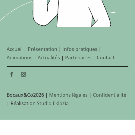
Accueil
|
Présentation
|
Infos pratiques
|
Animations
|
Actualités
|
Partenaires
|
Contact
Bocaux&Co2026 |
Mentions légales
|
Confidentialité
| Réalisation
Studio Eklozia