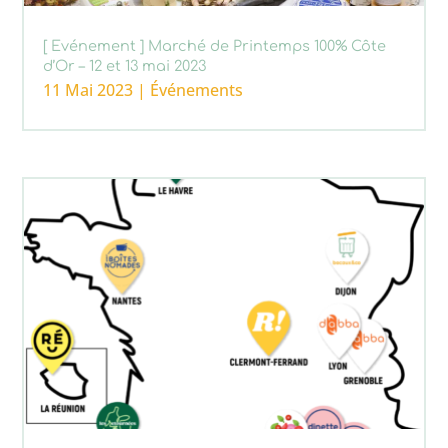
[ Evénement ] Marché de Printemps 100% Côte
d’Or – 12 et 13 mai 2023
11 Mai 2023
|
Événements